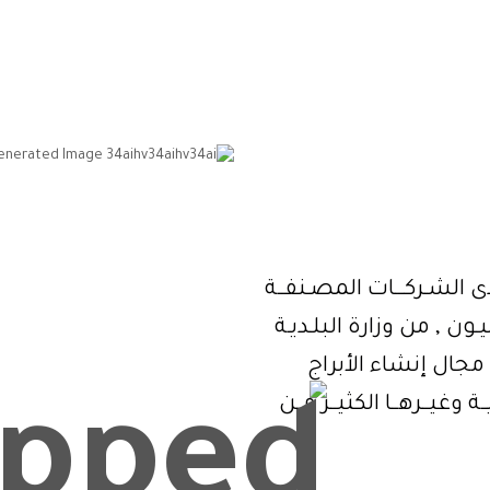
كة إعمار الفولاذ لل
 الشـركـــات المصـنفــة
رجة الثانيـة بحـدود مالية تفـوق 211 مليـون , من وزارة البلـديـة
201م والرائدة في مجال إنشاء الأبراج
 وغيــرهــا الكثيــر مــن