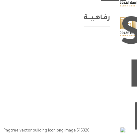
رفــاهــيــــــة
إنشاء المباني
إنشاء المباني والأبراج التجارية والسكنية والـمـــولات والـفـنـــادق