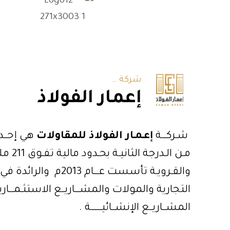
شر
Emaar Steel Contracting Company
شركة …
إعمار الفولاذ
شـركـــة
إعـمـار الفـولاذ للمقاولات
هي إحــدى
مـن الـد
والقـرويـة تأسست عـــام 3
التجارية والمولات والمشـــاريــع الاستثـمـــاريــة
المشــاريــع الإنشــائيـــــــة .