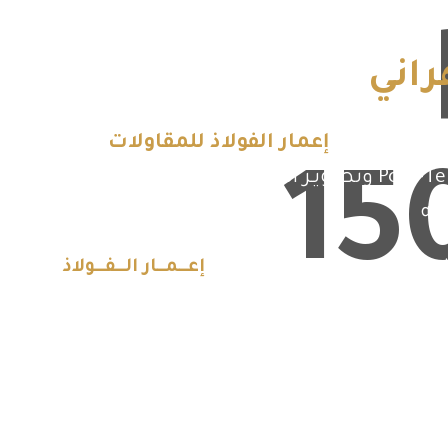
راني
كتنا. نحن في
إعمار الفولاذ للمقاولات
نؤمن أن
البنـاء ليس تنفيـذًا فقط، بل فكر وابتكـار. لذلك أعمل على تصميم الهياكل الخرسانية بنظـام Post-Tension Slab وتطـويـر المباني وإعادة هيكلتهـــا لضمـان
به
ـة تــلــيـــق باسـم شركتنا نــحــن في
إعــمــار الــفــولاذ