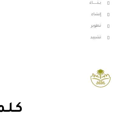
بــنـــــــاء
إنشاء
تطوير
تشييد
تصنيف وزارة البلدية 
كـلـم