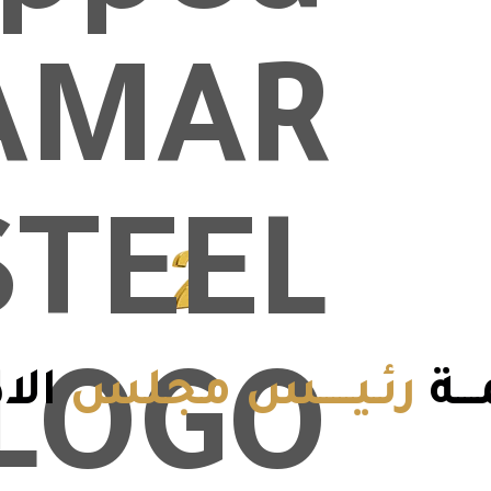
والقروية
الـتــــــصـنـيــــــــ
ـــة
رئـيـــــس مجلس
الاد