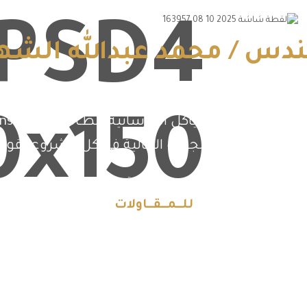
دس / محمد عبدالله الشه
 وتعبٍ وإصرارٍ على تحقيق رؤية هندسية تليق باسم شر
لامة الإنشائية والجودة العالية في كل مشروع نقوم 
وتـعــــب وإصــرارٍ على تـحـقـيــــــــــــق رؤيــــــة هـنـــدســيـــ
للــمــقــاولات
نـؤمــن أن الـبـنـــــــــاء ليس تـنـفـيـــــــذًا فـقط
بل فكر وابتكـار. لذلك أعمل على تصميم
الهياكـــل الخرسانيـــة بنظـــــام
P o s t - T e n s i o n S l a b