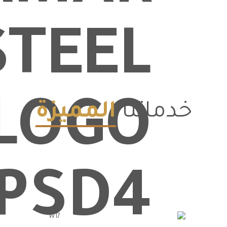
خدماتنا
المميزة
أعمال الحفر والردم
أعــــمـــــال الـحـــفـــــر والـــــردم والـفــــرز والــــــدك والــــدمـــــــــــج